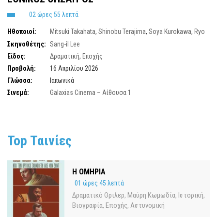
02 ώρες 55 λεπτά
Ηθοποιοί:
Mitsuki Takahata
,
Shinobu Terajima
,
Soya Kurokawa
,
Ryo
Yoshizawa
,
Ryusei Yokohama
Σκηνοθέτης:
Sang-il Lee
Είδος:
Δραματική
,
Εποχής
Προβολή:
16 Απριλίου 2026
Γλώσσα:
Ιαπωνικά
Σινεμά:
Galaxias Cinema – Αίθουσα 1
Top Ταινίες
Η ΟΜΗΡΙΑ
01 ώρες 45 λεπτά
Δραματικό Θριλερ
Μαύρη Κωμωδία
Ιστορική
,
,
,
Βιογραφία
Εποχής
Αστυνομική
,
,