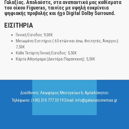
Γαλαξίας
. Απολαύστε, στα αναπαυτικά μας καθίσματα
του οίκου Figueras, ταινίες με υψηλή ευκρίνεια
ψηφιακής προβολής και ήχο Digital Dolby Surround.
ΕΙΣΙΤΗΡΙΑ
Γενική Είσοδος: 9,00€
Μειωμένο Εισιτήριο ( 65 ετών και άνω, Φοιτητές, Άνεργοι):
7,50€
Κάθε Τετάρτη Γενική Είσοδος: 5,50€
Κάρτα Αθηνόραμα (Δευτέρα-Παρασκευή): 5,50€
Διεύθυνση:
Λεωφόρος Μεσογείων 6, Αμπελόκηποι
Τηλέφωνο:
(+30) 210 777 33 19
Email:
info@galaxiascinemas.gr