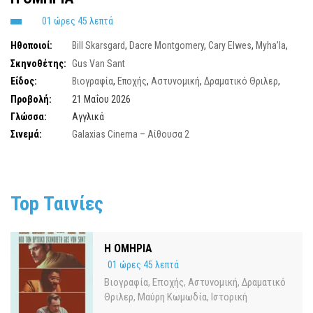
01 ώρες 45 λεπτά
Ηθοποιοί:
Bill Skarsgard
,
Dacre Montgomery
,
Cary Elwes
,
Myha’la
,
Colman Domingo
,
Al Pacino
Σκηνοθέτης:
Gus Van Sant
Είδος:
Βιογραφία
,
Εποχής
,
Αστυνομική
,
Δραματικό Θριλερ
,
Μαύρη Κωμωδία
,
Ιστορική
Προβολή:
21 Μαΐου 2026
Γλώσσα:
Αγγλικά
Σινεμά:
Galaxias Cinema – Αίθουσα 2
Top Ταινίες
Η ΟΜΗΡΙΑ
01 ώρες 45 λεπτά
Βιογραφία
Εποχής
Αστυνομική
Δραματικό
,
,
,
Θριλερ
Μαύρη Κωμωδία
Ιστορική
,
,