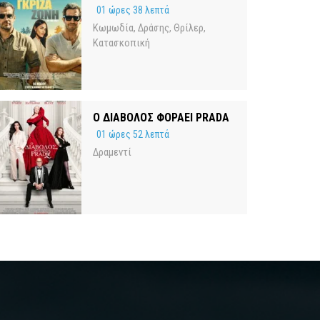
01 ώρες 38 λεπτά
Κωμωδία
Δράσης
Θρίλερ
,
,
,
Κατασκοπική
Ο ΔΙΑΒΟΛΟΣ ΦΟΡΑΕΙ PRADA
01 ώρες 52 λεπτά
Δραμεντί