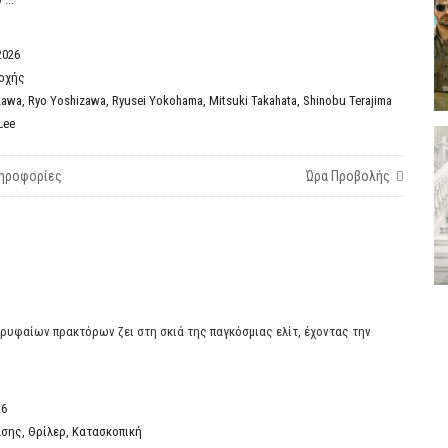
2026
οχής
kawa
,
Ryo Yoshizawa
,
Ryusei Yokohama
,
Mitsuki Takahata
,
Shinobu Terajima
Lee
ηροφορίες
Ώρα Προβολής
Η
ρυφαίων πρακτόρων ζει στη σκιά της παγκόσμιας ελίτ, έχοντας την
26
άσης
,
Θρίλερ
,
Κατασκοπική