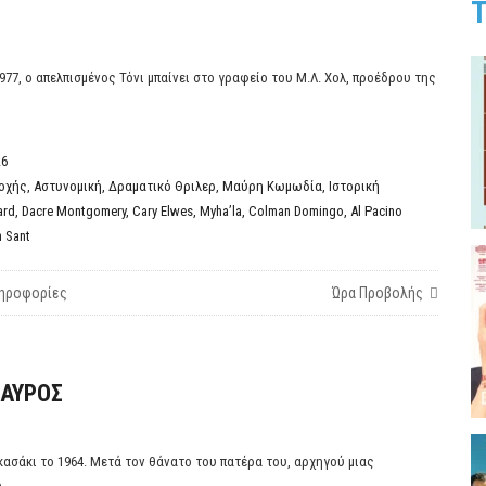
T
977, ο απελπισμένος Τόνι μπαίνει στο γραφείο του Μ.Λ. Χολ, προέδρου της
26
οχής
,
Αστυνομική
,
Δραματικό Θριλερ
,
Μαύρη Κωμωδία
,
Ιστορική
ard
,
Dacre Montgomery
,
Cary Elwes
,
Myha’la
,
Colman Domingo
,
Al Pacino
 Sant
ηροφορίες
Ώρα Προβολής
ΣΑΥΡΟΣ
ασάκι το 1964. Μετά τον θάνατο του πατέρα του, αρχηγού μιας
...