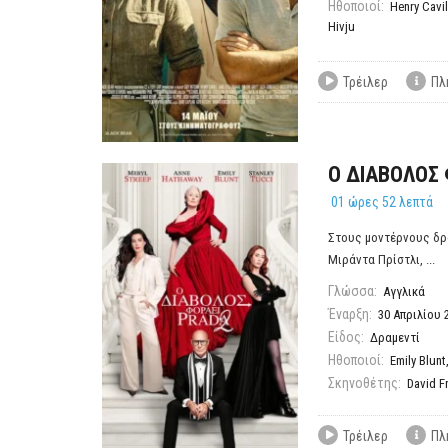
Ηθοποιοί:
Henry Cavil
Hivju
Τρέιλερ
Πλ
Ο ΔΙΑΒΟΛΟΣ 
01 ώρες 52 λεπτά
Στους μοντέρνους δρ
Μιράντα Πρίστλι, ...
Γλώσσα:
Αγγλικά
Έναρξη:
30 Απριλίου 
Είδος:
Δραμεντί
Ηθοποιοί:
Emily Blunt
Σκηνοθέτης:
David F
Τρέιλερ
Πλ