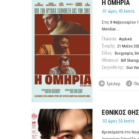
Η ΟΜΗΡΙΑ
01 ώρες 45 λεπτά
Στις 8 Φεβρουαρίου 1
Meridian ...
Γλώσσα:
Αγγλικά
Έναρξη:
21 Μαΐου 20
Είδος:
Βιογραφία
,
Επ
Ηθοποιοί:
Bill Skarsg
Σκηνοθέτης:
Gus Van
Τρέιλερ
Πλ
ΕΘΝΙΚΟΣ ΘΗ
02 ώρες 55 λεπτά
Βρισκόμαστε στο Ναγκ
συμμορίας Γιακούζα, ο 