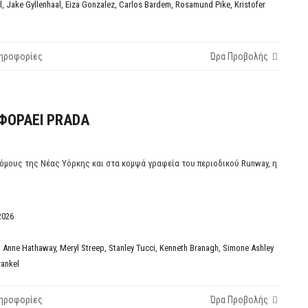
l
,
Jake Gyllenhaal
,
Eiza Gonzalez
,
Carlos Bardem
,
Rosamund Pike
,
Kristofer
ηροφορίες
Ώρα Προβολής
ΦΟΡΑΕΙ PRADA
όμους της Νέας Υόρκης και στα κομψά γραφεία του περιοδικού Runway, η
2026
,
Anne Hathaway
,
Meryl Streep
,
Stanley Tucci
,
Kenneth Branagh
,
Simone Ashley
rankel
ηροφορίες
Ώρα Προβολής