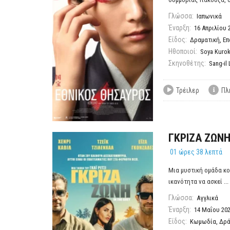
Γλώσσα:
Ιαπωνικά
Έναρξη:
16 Απριλίου 
Είδος:
Δραματική
,
Επ
Ηθοποιοί:
Soya Kuro
Σκηνοθέτης:
Sang-il 
Τρέιλερ
Πλ
ΓΚΡΙΖΑ ΖΩΝ
01 ώρες 38 λεπτά
Μια μυστική ομάδα κο
ικανότητα να ασκεί ...
Γλώσσα:
Αγγλικά
Έναρξη:
14 Μαΐου 20
Είδος:
Κωμωδία
,
Δρ