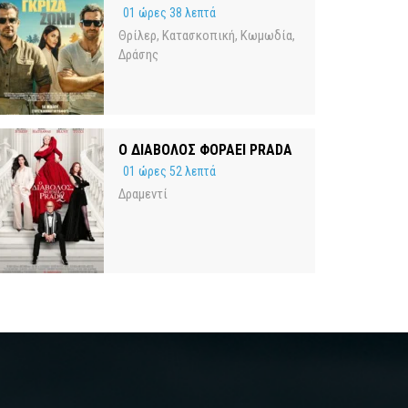
01 ώρες 38 λεπτά
Θρίλερ
Κατασκοπική
Κωμωδία
,
,
,
Δράσης
Ο ΔΙΑΒΟΛΟΣ ΦΟΡΑΕΙ PRADA
01 ώρες 52 λεπτά
Δραμεντί